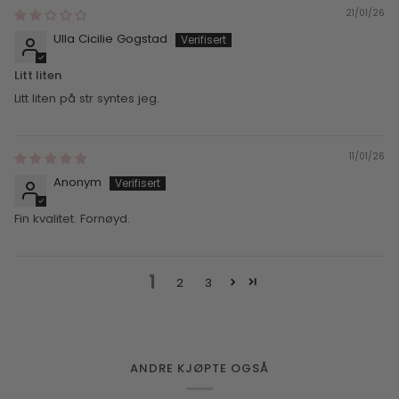
21/01/26
Ulla Cicilie Gogstad
Litt liten
Litt liten på str syntes jeg.
11/01/26
Anonym
Fin kvalitet. Fornøyd.
1
2
3
ANDRE KJØPTE OGSÅ