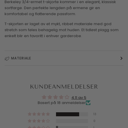
Berkeley 3/4-ermet t-skjorte kommer i en elegant, klassisk
sortfarge. Den perfekte lengden på ermene gir en
komfortabel og flatterende passform.
T-skjorten er laget av et mykt, ribbet materiale med god
stretch som føles behagelig mot huden. Et tidløst plagg som
enkelt blir en favoritt i enhver garderobe.
MATERIALE
KUNDEANMELDELSER
4.11 av 5
Basert på 18 anmeldelser
13
0
1