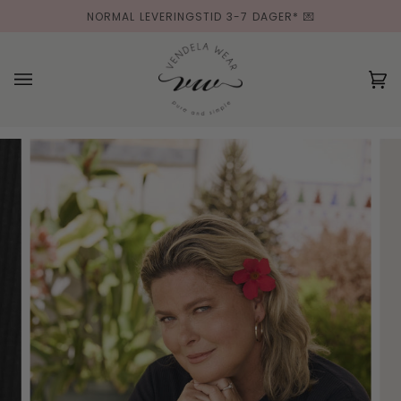
Hopp
NORMAL LEVERINGSTID 3-7 DAGER* 💌
til
innholdet
(0