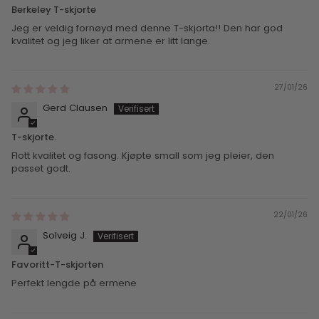
Berkeley T-skjorte
Jeg er veldig fornøyd med denne T-skjorta!! Den har god
kvalitet og jeg liker at armene er litt lange.
27/01/26
Gerd Clausen
T-skjorte.
Flott kvalitet og fasong. Kjøpte small som jeg pleier, den
passet godt.
22/01/26
Solveig J.
Favoritt-T-skjorten
Perfekt lengde på ermene