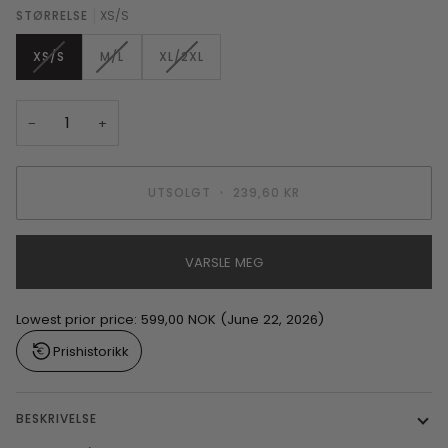
STØRRELSE
XS/S
XS/S
M/L
XL/2XL
−
+
UTSOLGT
•
239,60 KR
VARSLE MEG
Lowest prior price:
599,00 NOK
(June 22, 2026)
Prishistorikk
BESKRIVELSE