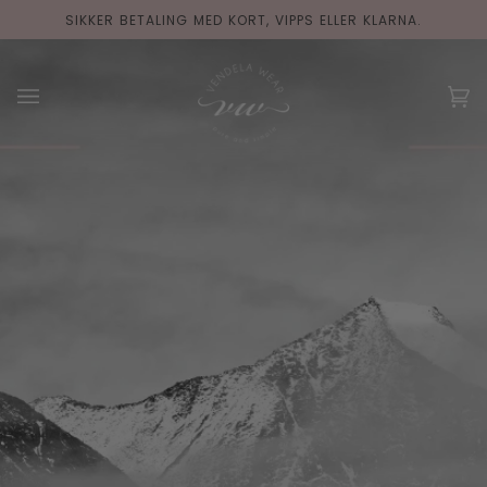
Hopp
SIKKER BETALING MED KORT, VIPPS ELLER KLARNA.
til
innholdet
(0