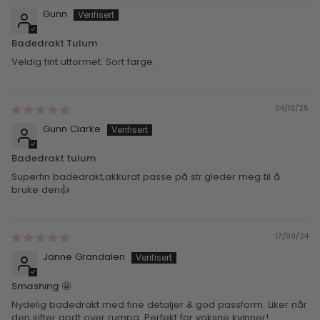
Gunn
Badedrakt Tulum
Veldig fint utformet. Sort farge.
04/10/25
Gunn Clarke
Badedrakt tulum
Superfin badedrakt,akkurat passe på str.gleder meg til å
bruke den👍
17/09/24
Janne Grandalen
Smashing 🤩
Nydelig badedrakt med fine detaljer & god passform. Liker når
den sitter godt over rumpa. Perfekt for voksne kvinner!