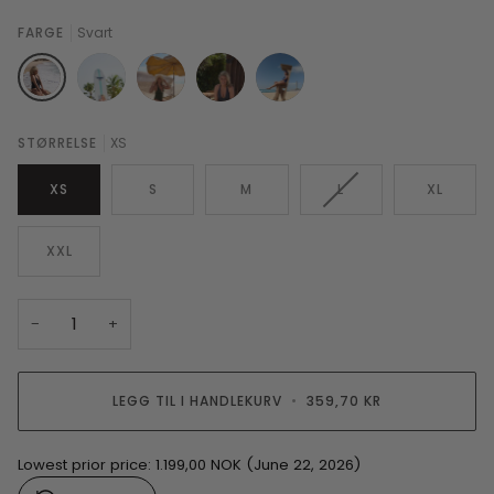
FARGE
Svart
Svart
Hvit
Sea
Antrasite
Ibiza
STØRRELSE
XS
Turtle
Blue
XS
S
M
L
XL
XXL
−
+
LEGG TIL I HANDLEKURV
•
359,70 KR
Lowest prior price:
1.199,00 NOK
(June 22, 2026)