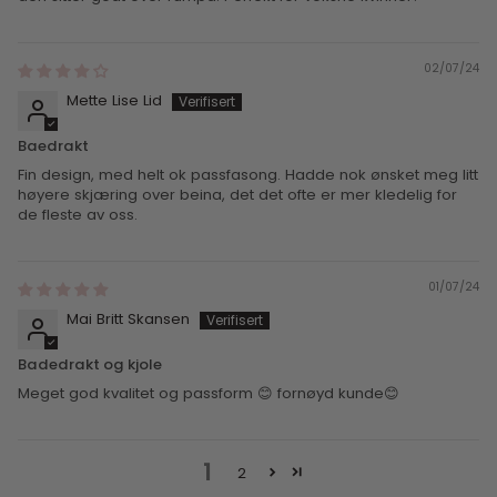
02/07/24
Mette Lise Lid
Baedrakt
Fin design, med helt ok passfasong. Hadde nok ønsket meg litt
høyere skjæring over beina, det det ofte er mer kledelig for
de fleste av oss.
01/07/24
Mai Britt Skansen
Badedrakt og kjole
Meget god kvalitet og passform 😊 fornøyd kunde😊
1
2