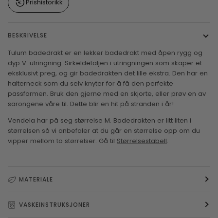
Prishistorikk
BESKRIVELSE
Tulum badedrakt er en lekker badedrakt med åpen rygg og
dyp V-utringning. Sirkeldetaljen i utringningen som skaper et
eksklusivt preg, og gir badedrakten det lille ekstra. Den har en
halterneck som du selv knyter for å få den perfekte
passformen. Bruk den gjerne med en skjorte, eller prøv en av
sarongene våre til. Dette blir en hit på stranden i år!
Vendela har på seg størrelse M. Badedrakten er litt liten i
størrelsen så vi anbefaler at du går en størrelse opp om du
vipper mellom to størrelser. Gå til
Størrelsestabell
.
MATERIALE
VASKEINSTRUKSJONER