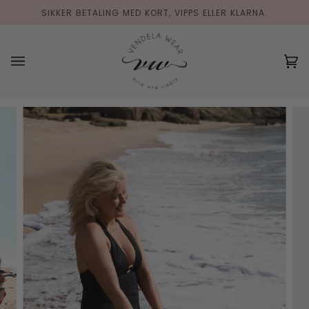
Hopp
SIKKER BETALING MED KORT, VIPPS ELLER KLARNA.
til
innholdet
(0