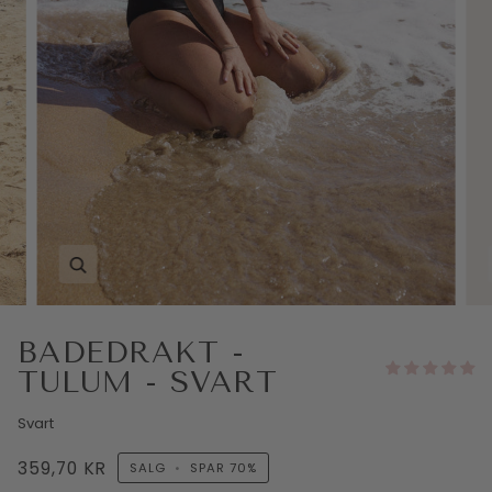
BADEDRAKT -
TULUM - SVART
Svart
359,70 KR
SALG
•
SPAR
70%