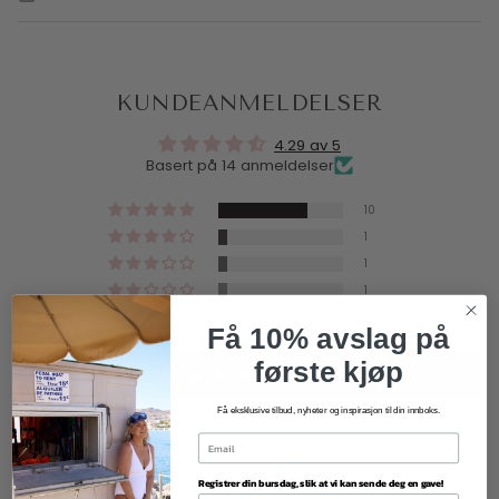
KUNDEANMELDELSER
4.29 av 5
Basert på 14 anmeldelser
10
1
1
1
1
Få 10% avslag på
første kjøp
Skriv en anmeldelse
Få eksklusive tilbud, nyheter og inspirasjon til din innboks.
Registrer din bursdag, slik at vi kan sende deg en gave!