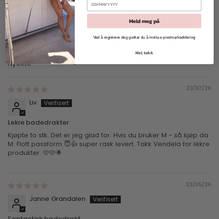
Meld meg på
92.9
100.0
Verifisert
Ved å registrere deg godtar du å motta e-postmarkedsføring
Nei, takk
Sort by
23/07/26
Liv
Lekre badedrakter
Kjøpte to stk. Det er jeg glad for. Hvis du bruker M - så kjøp da
M. Flott passform 😇👍 super rask levert. Takk Vendela for lekre
produkter. 🩷🩷🌟
23/05/26
Janne Grandalen
Fantastisk badedrakt