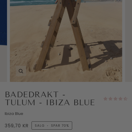
BADEDRAKT -
TULUM - IBIZA BLUE
Ibiza Blue
359,70 KR
SALG
•
SPAR
70%