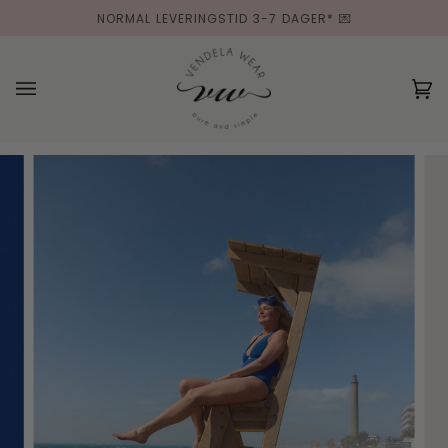
Hopp
NORMAL LEVERINGSTID 3-7 DAGER* 💌
til
innholdet
(0