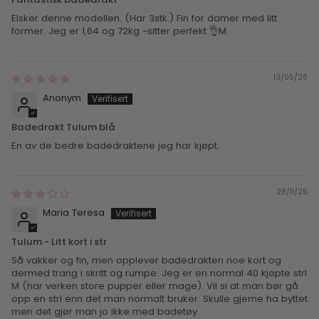
Elsker denne modellen. (Har 3stk.) Fin for damer med litt
former. Jeg er 1,64 og 72kg ~sitter perfekt 👌M
13/05/26
Anonym
Badedrakt Tulum blå
En av de bedre badedraktene jeg har kjøpt.
28/11/25
Maria Teresa
Tulum - Litt kort i str
Så vakker og fin, men opplever badedrakten noe kort og
dermed trang i skritt og rumpe. Jeg er en normal 40 kjøpte strl
M (har verken store pupper eller mage). Vil si at man bør gå
opp en strl enn det man normalt bruker. Skulle gjerne ha byttet
men det gjør man jo ikke med badetøy..