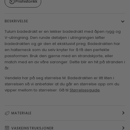
Prishistorikk
BESKRIVELSE
Tulum badedrakt er en lekker badedrakt med åpen rygg og
V-utringning. Den runde detaljen i utringningen løfter
badedrakten og gir den et eksklusivt preg. Badedrakten har
en halterneck som du selv knyter for å få den perfekte
passformen. Bruk den gjerne med en strandskjorte, eller
match med en av våre saronger. Dette blir en hit på stranden i
år.
Vendela har på seg størrelse M. Badedrakten er litt liten i
størrelsen så vi anbefaler at du går en størrelse opp om du
vipper mellom to størrelser. Gå til
Størrelsesguide
.
MATERIALE
VASKEINSTRUKSJONER