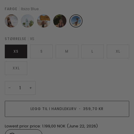
FARGE
Ibiza Blue
Svart
Hvit
Sea
Antrasite
Ibiza
STØRRELSE
XS
Turtle
Blue
XS
S
M
L
XL
XXL
−
+
LEGG TIL I HANDLEKURV
•
359,70 KR
Lowest prior price:
1.199,00 NOK
(June 22, 2026)