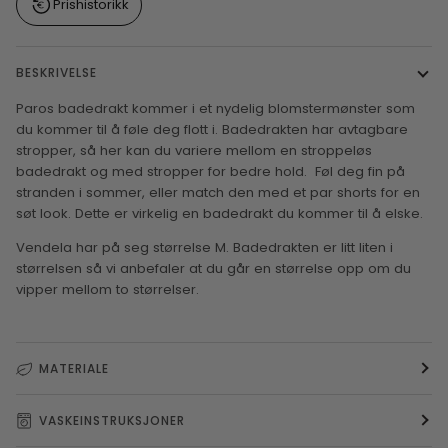
Prishistorikk
BESKRIVELSE
Paros badedrakt kommer i et nydelig blomstermønster som
du kommer til å føle deg flott i.
Badedrakten har avtagbare
stropper, så her kan du variere mellom en stroppeløs
badedrakt og med stropper for bedre hold.
Føl deg fin på
stranden i sommer, eller match den med et par shorts for en
søt look. Dette er virkelig en badedrakt du kommer til å elske.
Vendela har på seg størrelse M. Badedrakten er litt liten i
størrelsen så vi anbefaler at du går en størrelse opp om du
vipper mellom to størrelser.
MATERIALE
VASKEINSTRUKSJONER