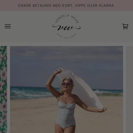
Hopp
SIKKER BETALING MED KORT, VIPPS ELLER KLARNA.
til
innholdet
(0