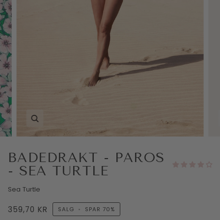
BADEDRAKT - PAROS
- SEA TURTLE
Sea Turtle
359,70 KR
SALG
•
SPAR
70%