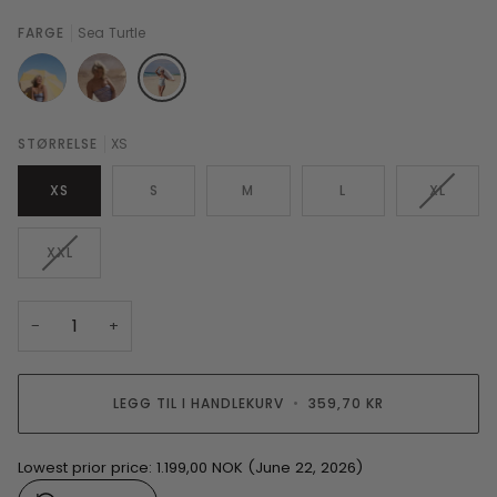
FARGE
Sea Turtle
Classic
Scallion
Sea
STØRRELSE
XS
blue
Turtle
XS
S
M
L
XL
XXL
−
+
LEGG TIL I HANDLEKURV
•
359,70 KR
Lowest prior price:
1.199,00 NOK
(June 22, 2026)