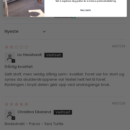
Ved å registrere deg godtar du å motta e-postmarkedsføring
Nei, takk
100.0
100.0
Verifisert
Sort by
14/07/26
Liv Hesstvedt
Dårlig kvalitet
Søtt stoff, men veldig dårlig søm- kvalitet. Foret var for stort og
synes da skulderstroppene var festet helt feil til foret.
Rynkingen i bryst delen gikk opp ved andregangs bruk..
14/07/26
Christina Eikeland
Badedrakt - Paros - Sea Turtle