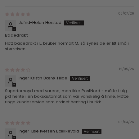
08/07/26
Jofrid-Helen Herstad
Badedrakt
Flott badedrakt i L, bruker normalt M, så synes de er litt små i
størrelsen
12/05/26
Inger Kristin Bærø-Hilde
Superfornøyd med varene, men ikke PostNord - måtte i utg.
pkt hente i en boksautomat som var vanskelig å finne. Måtte
ringe kundeservice som ordnet henting i butikk.
08/04/26
Inger-Lise Iversen Bækkevold