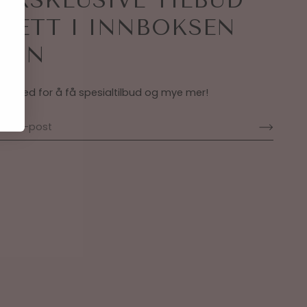
EKSKLUSIVE TILBUD
RETT I INNBOKSEN
DIN
Bli med for å få spesialtilbud og mye mer!