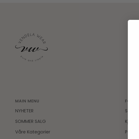
MAIN MENU
FOOTE
NYHETER
Searc
SOMMER SALG
Kjøpsv
Våre Kategorier
Perso