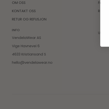
OM OSS
Fraktb
KONTAKT OSS
Retur 
RETUR OG REFUSJON
INFO
Utvikl
VendelaWear AS
Vige Havnevei 6
4633 Kristiansand S
hello@vendelawear.no