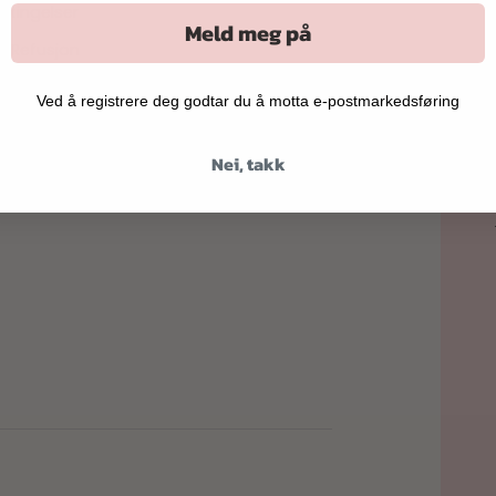
etingelser
Meld meg på
& Refusjon
Ved å registrere deg godtar du å motta e-postmarkedsføring
et av
Spacerider Studio
Nei, takk