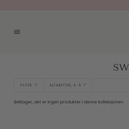
Hopp
til
innholdet
SW
SORTERE
FILTER
ALFABETISK, A–Å
Beklager, det er ingen produkter i denne kolleksjonen