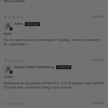
Rita Elisabeth
25/05/26
Anne
Kjole
For en drøm av en sommerkjole ! Nydelig , feminin passform ,
fin i størrelsen !
20/05/26
Ingunn Dahle Haukeberg
Cuba
Nydelig kjole 🤗 passet perfekt til 17. mai 🥰 gleder meg også til
å bruke den i sommer! Deilig med lommer.
20/05/26