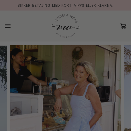
Hopp
SIKKER BETALING MED KORT, VIPPS ELLER KLARNA.
til
innholdet
(0