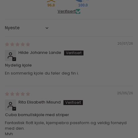
96.8
100.0
Verifisert
Sort by
20/07/26
Hilde Johanne Lande
Nydelig kjole
En sommerlig kjole du føler deg fin i.
25/05/26
Rita Elisabeth Misund
Cuba bomullskjole med striper
Fantastisk flott kjole, kjempebra passform og veldig fornøyd
med den.
Mvh