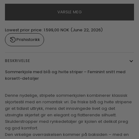
VARSLE MEG
Lowest prior price:
1.599,00 NOK
(June 22, 2026)
Prishistorikk
BESKRIVELSE
Sommerkjole med blå og hvite striper – Feminint snitt med
korsett-detaljer
Denne nydelige, stripete sommerkjolen kombinerer klassisk
skjortestil med en romantisk vri. De friske blå og hvite stripene
gir et tidløst uttrykk, mens det innsvingede livet og det
utsvingte skjørtet gir en elegant og flatterende silhuett.
Skulderstropper med rynkedetaljer gir kjolen et delikat preg
og god komfort.
Den virkelige overraskelsen kommer på baksiden – med en