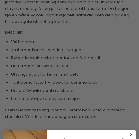
justerbar korsett-snøring som ikke bare gir et unikt visuelt
uttrykk, men også sørger for en perfekt passform. Dette gjør
kjolen både vakker og funksjonell, samtidig som den gir deg
full bevegelsesfrihet og komfort.
Detaljer:
100% bomull
Justerbar korsett-snøring i ryggen
Rynkede skulderstropper for komfort og stil
Flatterende innsving i midjen
Utsvingt skjørt for feminin silhuett
Tynt bomulllsstoff – ideelt for sommerbruk
Duse blå-hvite vertikale striper
Liten metallogo-detalj ved midjen
Størrelsesanbefaling:
Normal i størrelsen. Velg din vanlige
størrelse. Vendela har på seg en størrelse M.