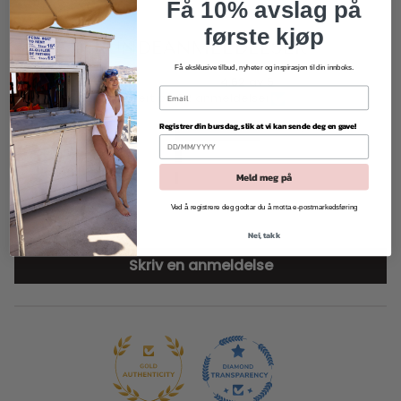
Få 10% avslag på
første kjøp
KUNDEANMELDELSER
Få eksklusive tilbud, nyheter og inspirasjon til din innboks.
4.62 av 5
Basert på 32 anmeldelser
Registrer din bursdag, slik at vi kan sende deg en gave!
27
2
Meld meg på
1
0
Ved å registrere deg godtar du å motta e-postmarkedsføring
2
Nei, takk
Skriv en anmeldelse