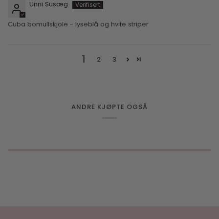
Unni Susæg
Cuba bomullskjole - lyseblå og hvite striper
1
2
3
ANDRE KJØPTE OGSÅ