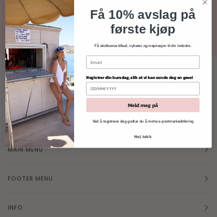
Bli med for å få spesialtilbud og mye mer!
Få 10% avslag på
første kjøp
Få eksklusive tilbud, nyheter og inspirasjon til din innboks.
Registrer din bursdag, slik at vi kan sende deg en gave!
Meld meg på
Ved å registrere deg godtar du å motta e-postmarkedsføring
Nei, takk
MAIN MENU
FOOTER MENU
INFO