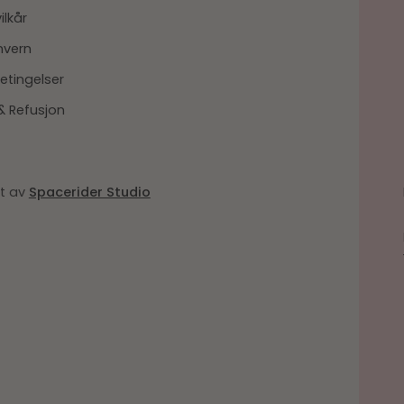
ilkår
nvern
etingelser
& Refusjon
et av
Spacerider Studio