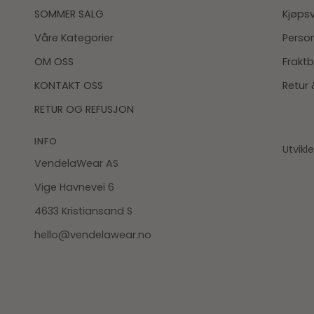
SOMMER SALG
Kjøpsv
Våre Kategorier
Perso
OM OSS
Fraktb
KONTAKT OSS
Retur 
RETUR OG REFUSJON
INFO
Utvikl
VendelaWear AS
Vige Havnevei 6
4633 Kristiansand S
hello@vendelawear.no