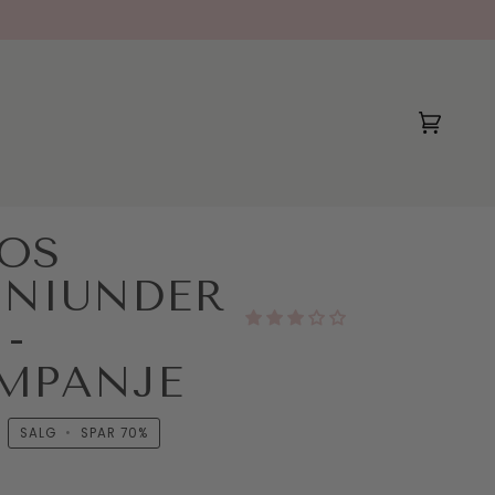
(0)
OS
INIUNDER
 -
MPANJE
SALG
•
SPAR
70%