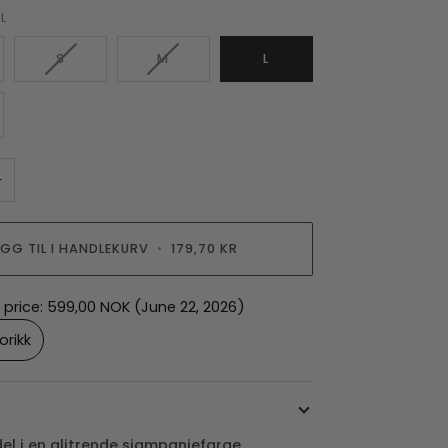
L
S
M
L
+
EGG TIL I HANDLEKURV
•
179,70 KR
 price:
599,00 NOK
(June 22, 2026)
orikk
del i en glitrende sjampanjefarge