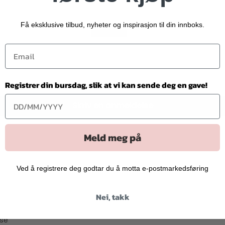
3.00 av 5
Få eksklusive tilbud, nyheter og inspirasjon til din innboks.
1
0
0
0
1
Registrer din bursdag, slik at vi kan sende deg en gave!
Skriv en anmeldelse
Meld meg på
Ved å registrere deg godtar du å motta e-postmarkedsføring
Nei, takk
use