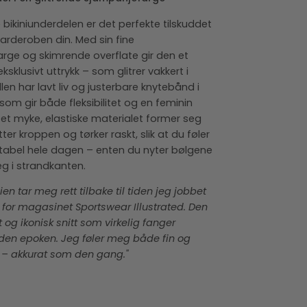
bikiniunderdelen er det perfekte tilskuddet
arderoben din. Med sin fine
rge og skimrende overflate gir den et
ksklusivt uttrykk – som glitrer vakkert i
len har lavt liv og justerbare knytebånd i
som gir både fleksibilitet og en feminin
et myke, elastiske materialet former seg
ter kroppen og tørker raskt, slik at du føler
abel hele dagen – enten du nyter bølgene
deg i strandkanten.
ien tar meg rett tilbake til tiden jeg jobbet
for magasinet Sportswear Illustrated. Den
t og ikonisk snitt som virkelig fanger
 den epoken. Jeg føler meg både fin og
n – akkurat som den gang."