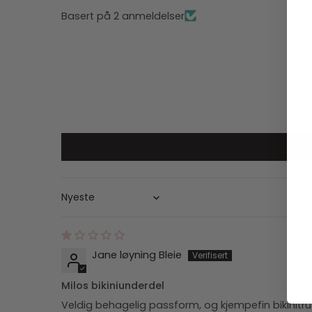
Basert på 2 anmeldelser
Sort by
Jane løyning Bleie
Milos bikiniunderdel
Veldig behagelig passform, og kjempefin bikinitr