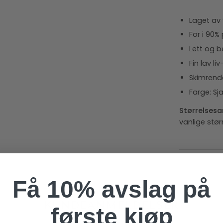
Laget av 
For i 90%
Lett og b
Fin lav l
Skimrende
Farge: S
Størrelsesa
vanlige stør
Få 10% avslag på
KUNDEANMELDELSER
første kjøp