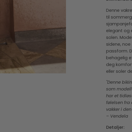
Denne vakre 
til sommerg
sjampanjefa
elegant og e
solen. Model
sidene, noe 
passform. D
behagelig et
deg komfort
eller soler 
"Denne bikin
som modell 
har et tidløs
følelsen fra
vakker i de
– Vendela
Detaljer: