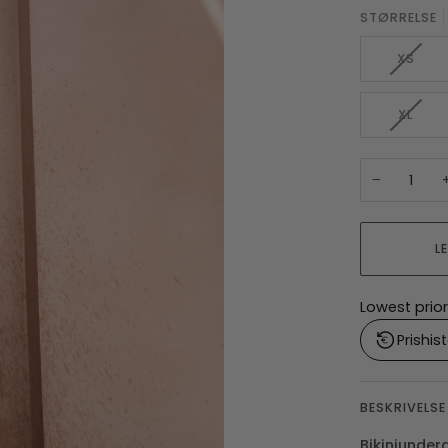
STØRRELSE
XS
XL
−
L
Lowest prior
Prishist
BESKRIVELSE
Bikiniunder