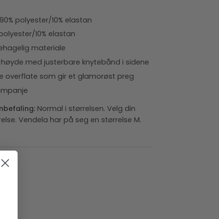
90% polyester/10% elastan
 polyester/10% elastan
ehagelig materiale
iv-høyde med justerbare knytebånd i sidene
 overflate som gir et glamorøst preg
jampanje
nbefaling:
Normal i størrelsen. Velg din
relse. Vendela har på seg en størrelse M.