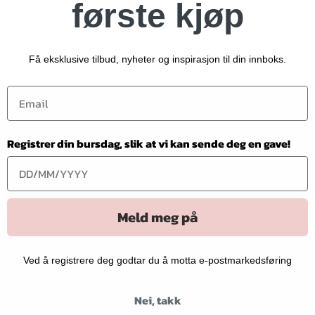
219,60 kr
549,00 kr
første kjøp
-
199,60 kr
499,00 kr
Sugar
Swizzle
Stripe
Få eksklusive tilbud, nyheter og inspirasjon til din innboks.
Rhapsody
Registrer din bursdag, slik at vi kan sende deg en gave!
Meld meg på
Ved å registrere deg godtar du å motta e-postmarkedsføring
Nei, takk
R MENU