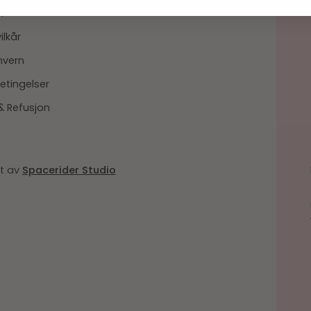
h
ilkår
nvern
etingelser
& Refusjon
et av
Spacerider Studio