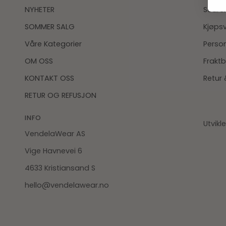
NYHETER
Searc
SOMMER SALG
Kjøpsv
Våre Kategorier
Perso
OM OSS
Fraktb
KONTAKT OSS
Retur 
RETUR OG REFUSJON
INFO
Utvikl
VendelaWear AS
Vige Havnevei 6
4633 Kristiansand S
hello@vendelawear.no