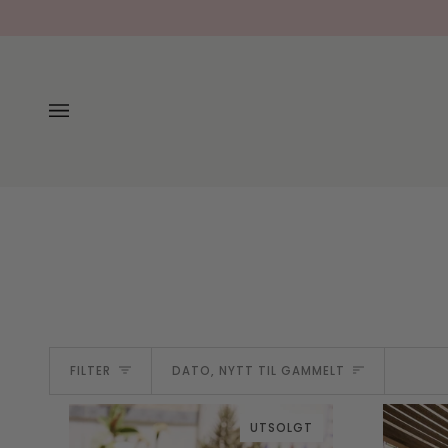
Hopp
til
innholdet
SORTERE
FILTER
DATO, NYTT TIL GAMMELT
UTSOLGT